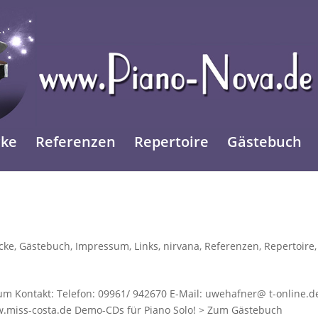
cke
Referenzen
Repertoire
Gästebuch
icke
,
Gästebuch
,
Impressum
,
Links
,
nirvana
,
Referenzen
,
Repertoire
,
m Kontakt: Telefon: 09961/ 942670 E-Mail: uwehafner@ t-online.de
w.miss-costa.de Demo-CDs für Piano Solo! > Zum Gästebuch